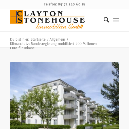
Telefon: 05173 520 60 18
Du bist hier:
Startseite
/
Allgemein
/
Klimaschutz: Bundesregierung mobilisiert 200 Millionen
Euro für urbane ...