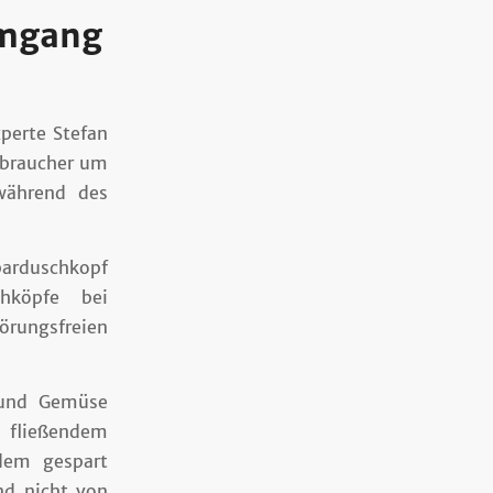
Umgang
perte Stefan
rbraucher um
während des
arduschkopf
chköpfe bei
törungsfreien
 und Gemüse
r fließendem
dem gespart
nd nicht von