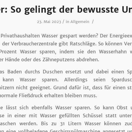
r: So gelingt der bewusste 
/
/
23. Mai 2023
in
Allgemein
 Privathaushalten Wasser gespart werden? Der Energieex
 der Verbraucherzentrale gibt Ratschläge. So können Ve
Prozent Wasser sparen, indem sie den Wasserhahn 
der Hände oder des Zähneputzens abdrehen.
as Baden durchs Duschen ersetzt und dabei einen Sp
 kann Wasser sparen. Allerdings seien Spardus
itzern nicht geeignet. Grund dafür ist, dass für einen s
normale Fließdruck erhalten bleiben muss.
he lässt sich ebenfalls Wasser sparen. So kann Obst
ise in einer mit Wasser gefüllten Schüssel statt unte
aschen werden. Bis zu 31 Litern Wasser können zu
n eine vollbeladene Geschirrspülmaschine angesetzt u