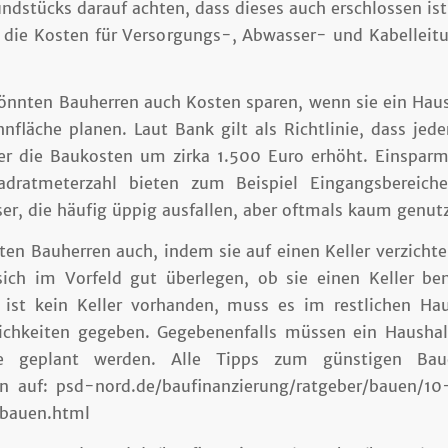
ndstücks darauf achten, dass dieses auch erschlossen ist
die Kosten für Versorgungs-, Abwasser- und Kabelleitu
nnten Bauherren auch Kosten sparen, wenn sie ein Haus
fläche planen. Laut Bank gilt als Richtlinie, dass jede
r die Baukosten um zirka 1.500 Euro erhöht. Einsparm
adratmeterzahl bieten zum Beispiel Eingangsbereiche
er, die häufig üppig ausfallen, aber oftmals kaum genut
en Bauherren auch, indem sie auf einen Keller verzichte
 sich im Vorfeld gut überlegen, ob sie einen Keller be
 ist kein Keller vorhanden, muss es im restlichen H
ichkeiten gegeben. Gegebenenfalls müssen ein Hausha
e geplant werden. Alle Tipps zum günstigen Bau
en auf: psd-nord.de/baufinanzierung/ratgeber/bauen/10
-bauen.html