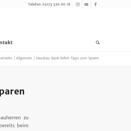
Telefon: 05173 520 60 18
ntakt
tartseite
/
Allgemein
/
Hausbau: Bank liefert Tipps zum Sparen
Sparen
Bauherren zu
bereits beim