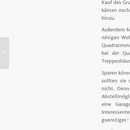
Kauf des Gru
kämen noch 
hinzu.
Außerdem kö
nötigen Wohn
Quadratmete
Hausbau: Bank liefert Tipps zum
bei der Qu
Sparen
Treppenhäus
Sparen könnt
sollten sie
nicht. Denn
Abstellmögl
eine Garag
Interessent
guenstiges