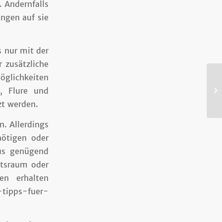
. Andernfalls
ngen auf sie
 nur mit der
r zusätzliche
öglichkeiten
Ha
, Flure und
Sp
zt werden.
n. Allerdings
nötigen oder
aus genügend
ltsraum oder
en erhalten
-tipps-fuer-