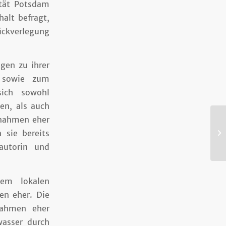
tät Potsdam
alt befragt,
ckverlegung
gen zu ihrer
 sowie zum
sich sowohl
en, als auch
ßnahmen eher
 sie bereits
Ho
autorin und
dem lokalen
en eher. Die
nahmen eher
wasser durch