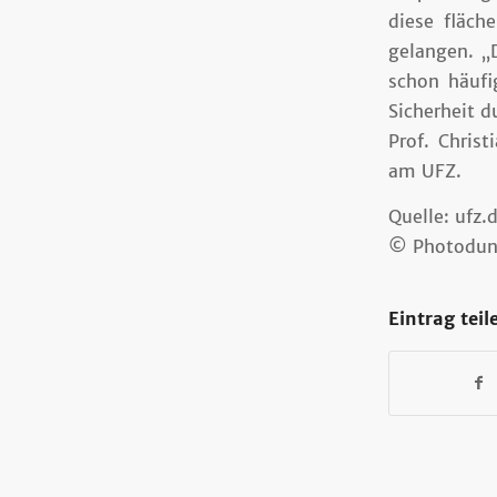
diese fläch
gelangen. „
schon häuf
Sicherheit d
Prof. Chris
am UFZ.
Quelle: ufz.
© Photodu
Eintrag teil