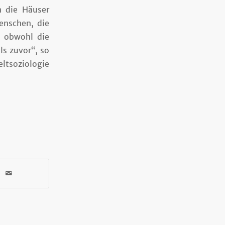
n die Häuser
enschen, die
 obwohl die
ls zuvor“, so
ltsoziologie