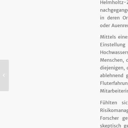
Helmholtz-
nachgegange
in deren O
oder Auenre
Mittels ein
Einstellu
Hochwasser
Menschen, d
diejenigen,
ablehnend g
Hochwasser: Neue UFZ-Studie
Fluterfahr
Mitarbeiter
Fühlten si
Risikomanag
Forscher g
skeptisch g