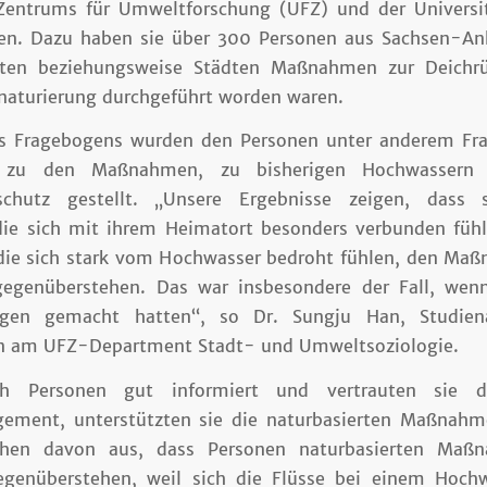
Zentrums für Umweltforschung (UFZ) und der Universi
n. Dazu haben sie über 300 Personen aus Sachsen-Anh
rten beziehungsweise Städten Maßnahmen zur Deichrü
naturierung durchgeführt worden waren.
es Fragebogens wurden den Personen unter anderem Fra
ng zu den Maßnahmen, zu bisherigen Hochwassern
schutz gestellt. „Unsere Ergebnisse zeigen, dass 
ie sich mit ihrem Heimatort besonders verbunden fühl
 die sich stark vom Hochwasser bedroht fühlen, den Ma
egenüberstehen. Das war insbesondere der Fall, wenn
ungen gemacht hatten“, so Dr. Sungju Han, Studien
in am UFZ-Department Stadt- und Umweltsoziologie.
ch Personen gut informiert und vertrauten sie 
ement, unterstützten sie die naturbasierten Maßnahm
ehen davon aus, dass Personen naturbasierten Maß
egenüberstehen, weil sich die Flüsse bei einem Hoch