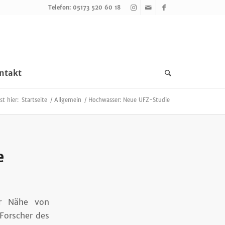
Telefon: 05173 520 60 18
ntakt
st hier:
Startseite
/
Allgemein
/
Hochwasser: Neue UFZ-Studie
e
er Nähe von
Forscher des