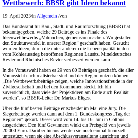
Wettbewerb: BBSR gibt Ideen bekannt
19. April 2023
/
in
Allgemein
/
von
Das Bundesamt für Bau-, Stadt- und Raumforschung (BBSR) hat
bekanntgegeben, welche 29 Beiträge es ins Finale des
Ideenwettbewerbs „Mitmachen, gemeinsam machen. Wir gestalten
den Strukturwandel in unserer Region“ geschafft haben. Gesucht
wurden Ideen, durch die unter anderem die Lebensqualität in den
vom Kohleausstieg betroffenen Regionen Lausitz, Mitteldeutsches
Revier und Rheinisches Revier verbessert werden kann.
In die Vorauswahl haben es 29 von 80 Beiträgen geschafft, die aller
Voraussicht nach realisierbar sind und der Region nutzen können.
„Die Wettbewerbsbeiträge zeigen, welche Innovationsfreude in der
Zivilgesellschaft und bei den Kommunen steckt. Ich bin
zuversichtlich, dass viele der Projektideen am Ende auch Realität
werden“, so BBSR-Leiter Dr. Markus Eltges.
Über die fünf besten Beiträge entscheidet im Mai eine Jury. Die
Siegerbeiträge werden dann auf dem 1. Bundeskongress „Tag der
Regionen“ gekürt. Dieser wird vom 14. bis 16. Juni in Cottbus
ausgerichtet. Den fünf Gewinnern winkt ein Preisgeld von jeweils
20.000 Euro. Darüber hinaus werden sie noch einmal finanziell
unterstützt, wenn sie eine Abschlussveranstaltung ausrichten und