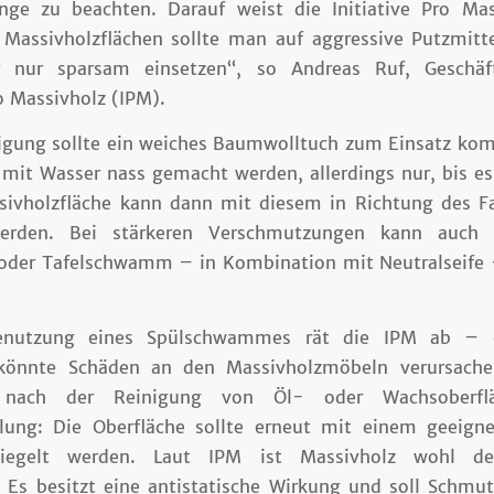
nge zu beachten. Darauf weist die Initiative Pro Mas
 Massivholzflächen sollte man auf aggressive Putzmitte
 nur sparsam einsetzen“, so Andreas Ruf, Geschäft
ro Massivholz (IPM).
nigung sollte ein weiches Baumwolltuch zum Einsatz ko
 mit Wasser nass gemacht werden, allerdings nur, bis e
ssivholzfläche kann dann mit diesem in Richtung des Fa
werden. Bei stärkeren Verschmutzungen kann auch 
oder Tafelschwamm – in Kombination mit Neutralseife
nutzung eines Spülschwammes rät die IPM ab – d
 könnte Schäden an den Massivholzmöbeln verursache
 nach der Reinigung von Öl- oder Wachsoberflä
ung: Die Oberfläche sollte erneut mit einem geeign
iegelt werden. Laut IPM ist Massivholz wohl d
t. Es besitzt eine antistatische Wirkung und soll Schmu