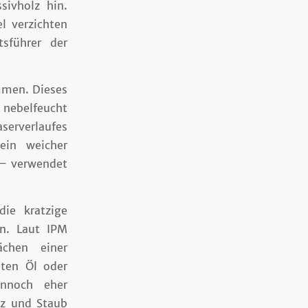
sivholz hin.
l verzichten
sführer der
mmen. Dieses
s nebelfeucht
serverlaufes
ein weicher
 – verwendet
ie kratzige
n. Laut IPM
chen einer
eten Öl oder
ennoch eher
tz und Staub