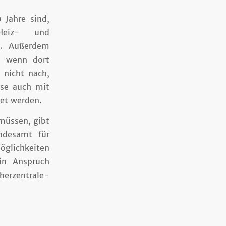
 Jahre sind,
Heiz- und
n. Außerdem
, wenn dort
 nicht nach,
sse auch mit
et werden.
müssen, gibt
ndesamt für
glichkeiten
 in Anspruch
zentrale-