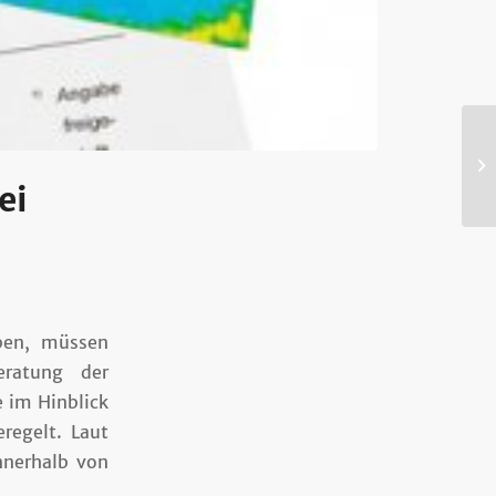
ei
ben, müssen
eratung der
 im Hinblick
eregelt. Laut
nnerhalb von