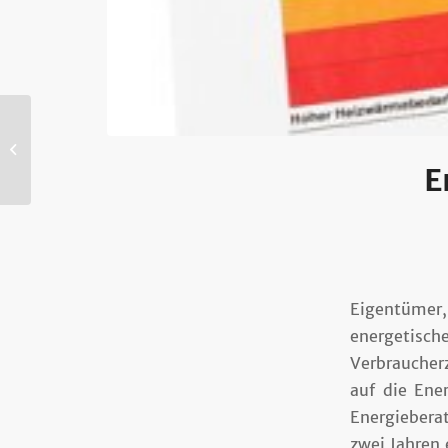
Urteil: OLG stärkt
Rechte von Bauherren
E
Eigentümer
energetisc
Verbraucher
auf die Ener
Energiebera
zwei Jahren 