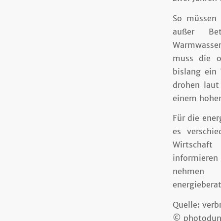
So müssen b
außer Be
Warmwasser
muss die o
bislang ein
drohen laut
einem hohen
Für die ene
es verschi
Wirtschaft
informieren
nehmen m
energiebera
Quelle: ver
© photodun