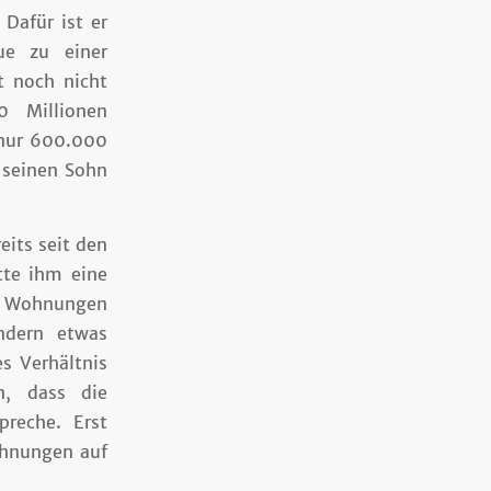
Dafür ist er
ue zu einer
t noch nicht
0 Millionen
 nur 600.000
 seinen Sohn
eits seit den
tte ihm eine
er Wohnungen
ndern etwas
s Verhältnis
n, dass die
reche. Erst
ohnungen auf