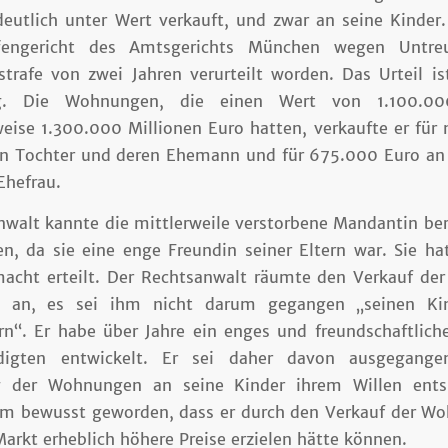
eutlich unter Wert verkauft, und zwar an seine Kinder. 
engericht des Amtsgerichts München wegen Untre
trafe von zwei Jahren verurteilt worden. Das Urteil is
tig. Die Wohnungen, die einen Wert von 1.100.00
eise 1.300.000 Millionen Euro hatten, verkaufte er für
en Tochter und deren Ehemann und für 675.000 Euro an
Ehefrau.
walt kannte die mittlerweile verstorbene Mandantin ber
en, da sie eine enge Freundin seiner Eltern war. Sie ha
macht erteilt. Der Rechtsanwalt räumte den Verkauf d
b an, es sei ihm nicht darum gegangen „seinen Ki
rn“. Er habe über Jahre ein enges und freundschaftliche
digten entwickelt. Er sei daher davon ausgegange
g der Wohnungen an seine Kinder ihrem Willen entsp
ihm bewusst geworden, dass er durch den Verkauf der W
arkt erheblich höhere Preise erzielen hätte können.