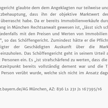
ngericht glaubte dem dem Angeklagten nur teilweise und 
tzbehauptung, dass ihn der objektive Marktwert der
berrascht habe. Da er bereits Immobilienverkäufe dur
lang in München Rechtsanwalt gewesen ist, „lässt sich sc
 jedenfalls mit den Preisen und Werten von Immobilie
“, so das Schöffengericht. Zumindest hätte er die Pflich
tigter der Geschädigten Auskunft über die Mar
inzuholen. Das Schöffengericht geht in seinem Urteil 
ersonen ein. Es „ist strafschärfend zu werten, dass di
tzeitpunkt bereits vollständig dement war und die T
r Person verübt wurde, welche sich nicht im Ansatz da
iz.bayern.de/AG München, AZ: 836 Ls 231 Js 167395/16