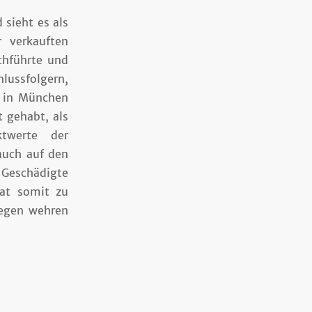
sieht es als
 verkauften
chführte und
hlussfolgern,
n in München
t gehabt, als
ktwerte der
auch auf den
e Geschädigte
at somit zu
gegen wehren