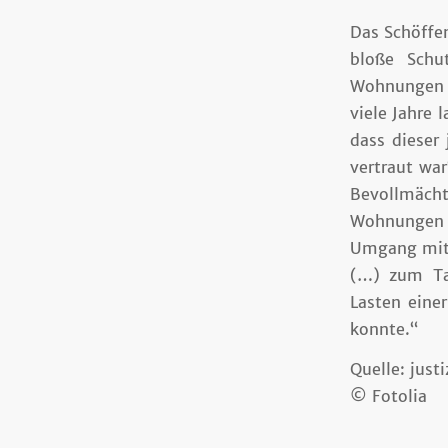
Das Schöffe
bloße Schu
Wohnungen ü
viele Jahre 
dass dieser
vertraut war
Bevollmäch
Wohnungen e
Umgang mit P
(…) zum Ta
Lasten eine
konnte.“
Quelle: just
© Fotolia