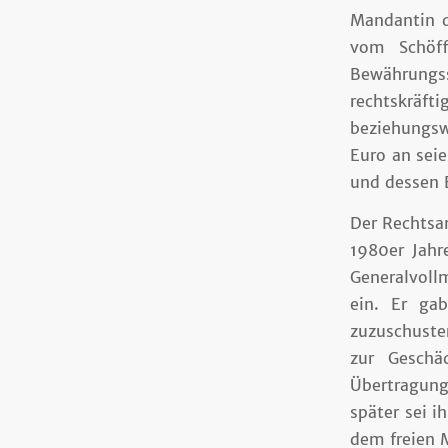
Mandantin d
vom Schöff
Bewährungss
rechtskräf
beziehungsw
Euro an sei
und dessen 
Der Rechtsan
1980er Jahr
Generalvoll
ein. Er ga
zuzuschuste
zur Geschä
Übertragun
später sei 
dem freien M