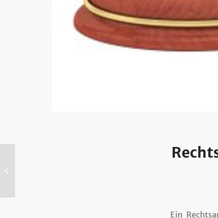
Recht
Deko: So gelingt die
Wandbegrünung im
Inneren
Ein Rechts